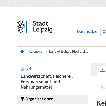
Zum Hauptinhalt wechseln
Datensätze
O
Kategorien
Landwirtschaft, Fischerei,...
Landwirtschaft, Fischerei,
Forstwirtschaft und
Nahrungsmittel
Organisationen
Ke