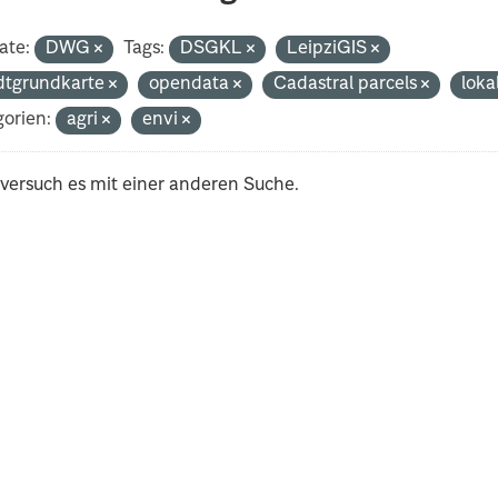
ate:
DWG
Tags:
DSGKL
LeipziGIS
dtgrundkarte
opendata
Cadastral parcels
loka
orien:
agri
envi
 versuch es mit einer anderen Suche.