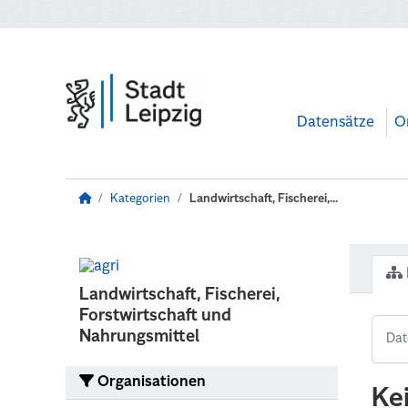
Zum Hauptinhalt wechseln
Datensätze
O
Kategorien
Landwirtschaft, Fischerei,...
Landwirtschaft, Fischerei,
Forstwirtschaft und
Nahrungsmittel
Organisationen
Ke