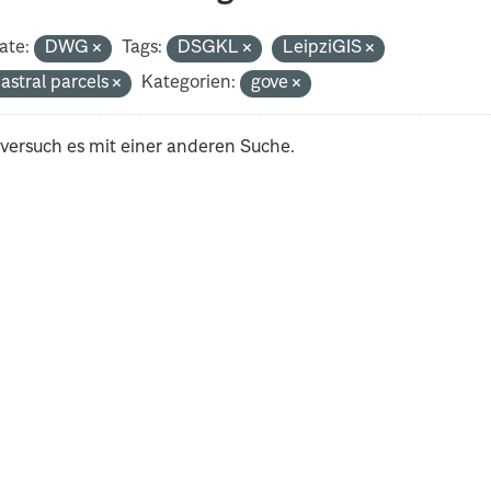
ate:
DWG
Tags:
DSGKL
LeipziGIS
astral parcels
Kategorien:
gove
 versuch es mit einer anderen Suche.