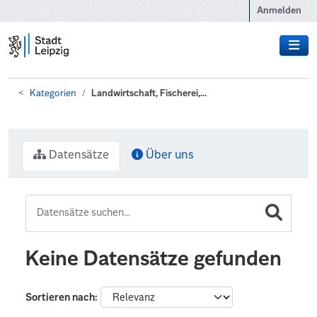
Zum Hauptinhalt wechseln
Anmelden
Kategorien
Landwirtschaft, Fischerei,...
Datensätze
Über uns
Keine Datensätze gefunden
Sortieren nach