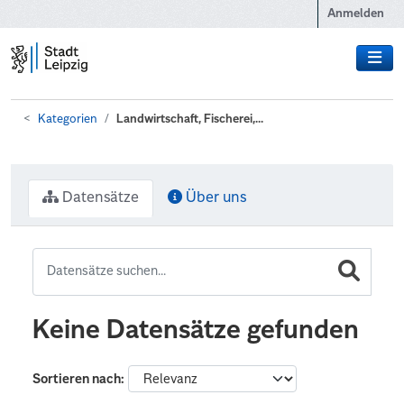
Zum Hauptinhalt wechseln
Anmelden
Kategorien
Landwirtschaft, Fischerei,...
Datensätze
Über uns
Keine Datensätze gefunden
Sortieren nach