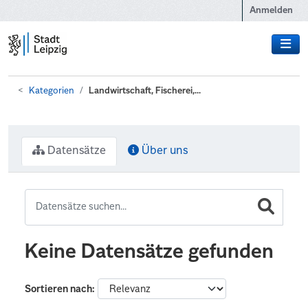
Zum Hauptinhalt wechseln
Anmelden
Kategorien
Landwirtschaft, Fischerei,...
Datensätze
Über uns
Keine Datensätze gefunden
Sortieren nach