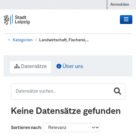
Zum Hauptinhalt wechseln
Anmelden
Kategorien
Landwirtschaft, Fischerei,...
Datensätze
Über uns
Keine Datensätze gefunden
Sortieren nach