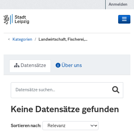
Zum Hauptinhalt wechseln
Anmelden
Kategorien
Landwirtschaft, Fischerei,...
Datensätze
Über uns
Keine Datensätze gefunden
Sortieren nach