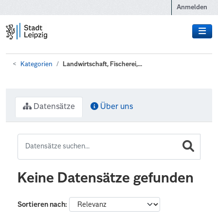
Zum Hauptinhalt wechseln
Anmelden
Kategorien
Landwirtschaft, Fischerei,...
Datensätze
Über uns
Keine Datensätze gefunden
Sortieren nach