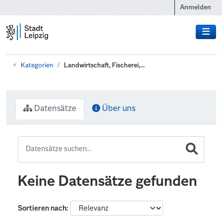
Zum Hauptinhalt wechseln
Anmelden
Kategorien
Landwirtschaft, Fischerei,...
Datensätze
Über uns
Keine Datensätze gefunden
Sortieren nach