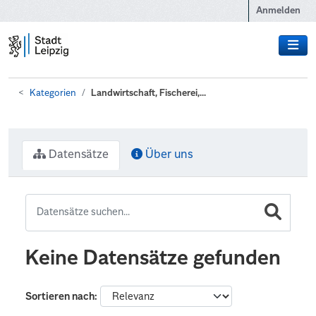
Zum Hauptinhalt wechseln
Anmelden
Kategorien
Landwirtschaft, Fischerei,...
Datensätze
Über uns
Keine Datensätze gefunden
Sortieren nach