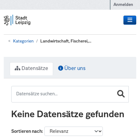
Zum Hauptinhalt wechseln
Anmelden
Kategorien
Landwirtschaft, Fischerei,...
Datensätze
Über uns
Keine Datensätze gefunden
Sortieren nach