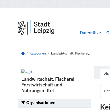
Zum Hauptinhalt wechseln
Datensätze
O
Kategorien
Landwirtschaft, Fischerei,...
Landwirtschaft, Fischerei,
Forstwirtschaft und
Nahrungsmittel
Organisationen
Ke