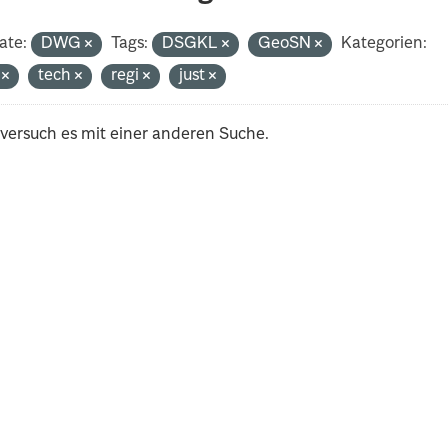
ate:
DWG
Tags:
DSGKL
GeoSN
Kategorien:
i
tech
regi
just
 versuch es mit einer anderen Suche.