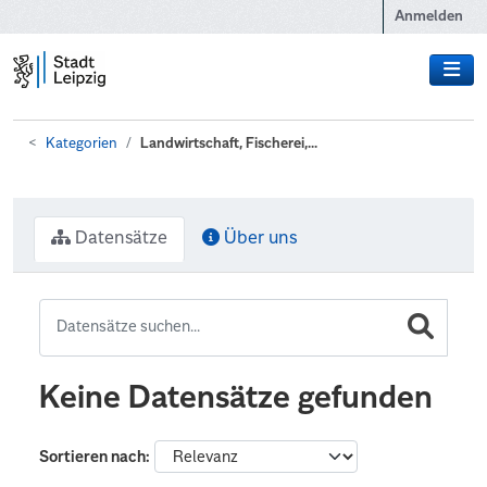
Zum Hauptinhalt wechseln
Anmelden
Kategorien
Landwirtschaft, Fischerei,...
Datensätze
Über uns
Keine Datensätze gefunden
Sortieren nach