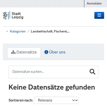
Zum Hauptinhalt wechseln
Anmelden
Kategorien
Landwirtschaft, Fischerei,...
Datensätze
Über uns
Keine Datensätze gefunden
Sortieren nach