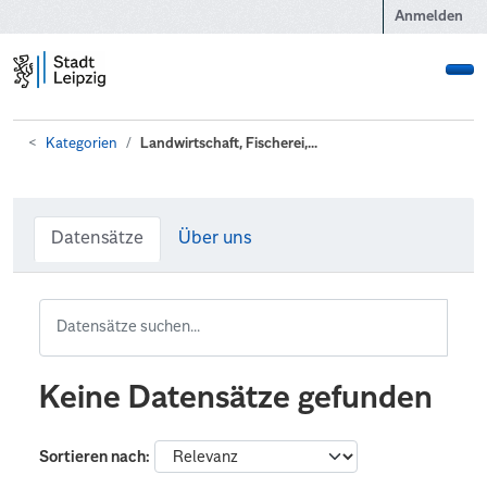
Zum Hauptinhalt wechseln
Anmelden
Kategorien
Landwirtschaft, Fischerei,...
Datensätze
Über uns
Keine Datensätze gefunden
Sortieren nach