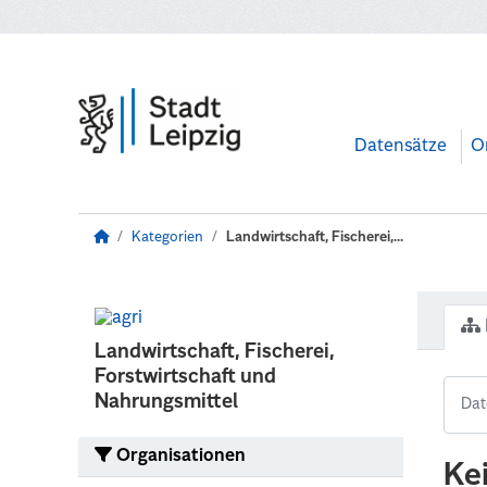
Zum Hauptinhalt wechseln
Datensätze
O
Kategorien
Landwirtschaft, Fischerei,...
Landwirtschaft, Fischerei,
Forstwirtschaft und
Nahrungsmittel
Organisationen
Ke