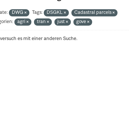
ate:
DWG
Tags:
DSGKL
Cadastral parcels
orien:
agri
tran
just
gove
 versuch es mit einer anderen Suche.