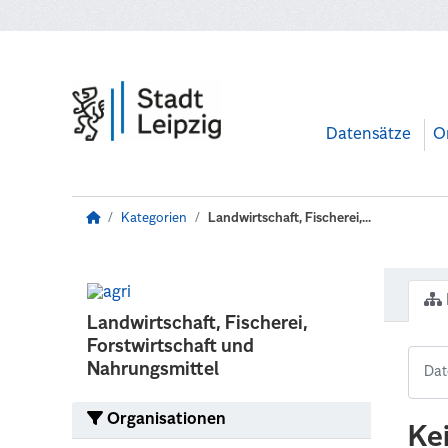
Zum Hauptinhalt wechseln
Datensätze
O
Kategorien
Landwirtschaft, Fischerei,...
Landwirtschaft, Fischerei,
Forstwirtschaft und
Nahrungsmittel
Organisationen
Ke