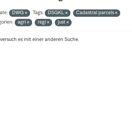
ate:
DWG
Tags:
DSGKL
Cadastral parcels
orien:
agri
regi
just
 versuch es mit einer anderen Suche.