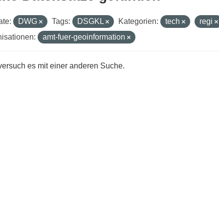
te:
DWG
Tags:
DSGKL
Kategorien:
tech
regi
isationen:
amt-fuer-geoinformation
 versuch es mit einer anderen Suche.