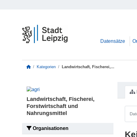
Zum Hauptinhalt wechseln
Datensätze
O
Kategorien
Landwirtschaft, Fischerei,...
Landwirtschaft, Fischerei,
Forstwirtschaft und
Nahrungsmittel
Organisationen
Ke