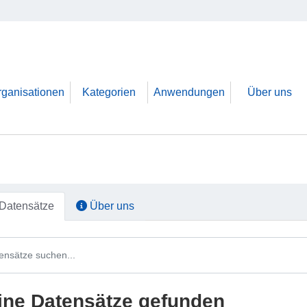
rganisationen
Kategorien
Anwendungen
Über uns
Datensätze
Über uns
ine Datensätze gefunden