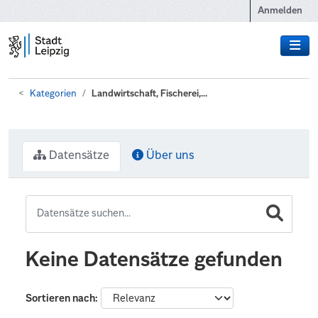
Zum Hauptinhalt wechseln
Anmelden
Kategorien
Landwirtschaft, Fischerei,...
Datensätze
Über uns
Keine Datensätze gefunden
Sortieren nach