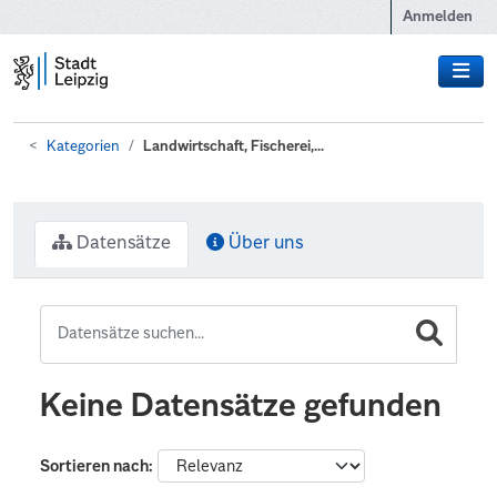
Zum Hauptinhalt wechseln
Anmelden
Kategorien
Landwirtschaft, Fischerei,...
Datensätze
Über uns
Keine Datensätze gefunden
Sortieren nach