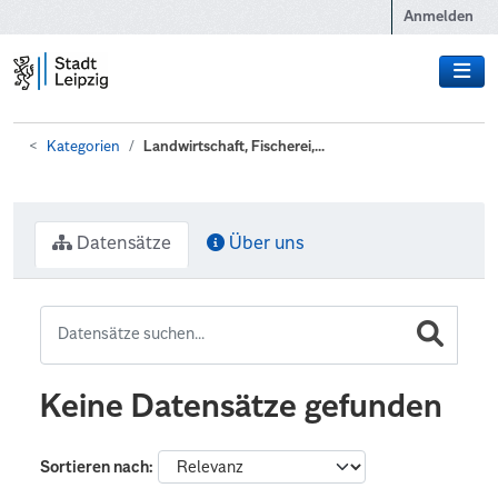
Zum Hauptinhalt wechseln
Anmelden
Kategorien
Landwirtschaft, Fischerei,...
Datensätze
Über uns
Keine Datensätze gefunden
Sortieren nach