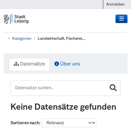
Zum Hauptinhalt wechseln
Anmelden
Kategorien
Landwirtschaft, Fischerei,...
Datensätze
Über uns
Keine Datensätze gefunden
Sortieren nach