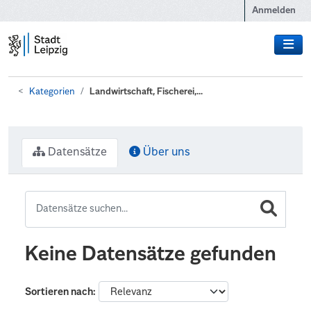
Zum Hauptinhalt wechseln
Anmelden
Kategorien
Landwirtschaft, Fischerei,...
Datensätze
Über uns
Keine Datensätze gefunden
Sortieren nach