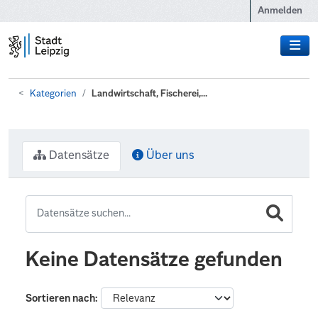
Zum Hauptinhalt wechseln
Anmelden
Kategorien
Landwirtschaft, Fischerei,...
Datensätze
Über uns
Keine Datensätze gefunden
Sortieren nach