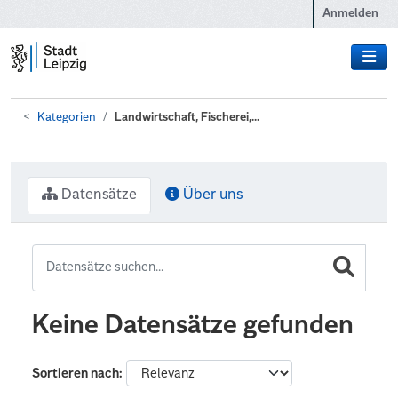
Zum Hauptinhalt wechseln
Anmelden
Kategorien
Landwirtschaft, Fischerei,...
Datensätze
Über uns
Keine Datensätze gefunden
Sortieren nach