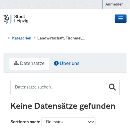
Zum Hauptinhalt wechseln
Anmelden
Kategorien
Landwirtschaft, Fischerei,...
Datensätze
Über uns
Keine Datensätze gefunden
Sortieren nach