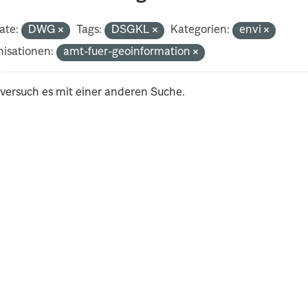
ate:
DWG
Tags:
DSGKL
Kategorien:
envi
isationen:
amt-fuer-geoinformation
 versuch es mit einer anderen Suche.