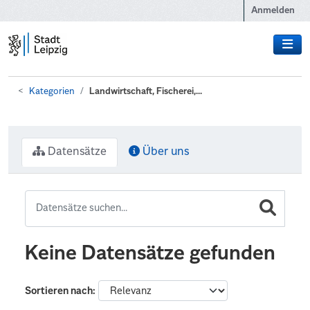
Zum Hauptinhalt wechseln
Anmelden
Kategorien
Landwirtschaft, Fischerei,...
Datensätze
Über uns
Keine Datensätze gefunden
Sortieren nach