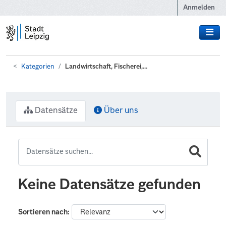
Zum Hauptinhalt wechseln
Anmelden
Kategorien
Landwirtschaft, Fischerei,...
Datensätze
Über uns
Keine Datensätze gefunden
Sortieren nach