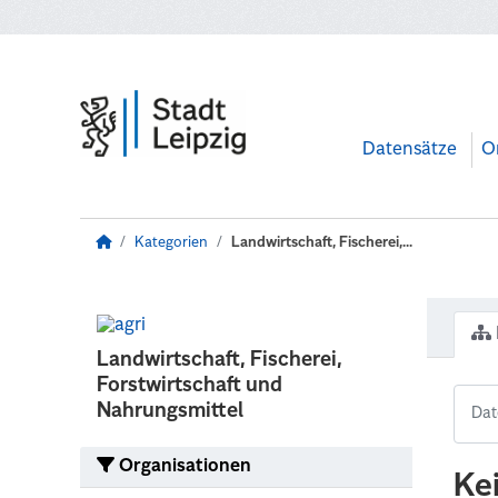
Zum Hauptinhalt wechseln
Datensätze
O
Kategorien
Landwirtschaft, Fischerei,...
Landwirtschaft, Fischerei,
Forstwirtschaft und
Nahrungsmittel
Organisationen
Ke