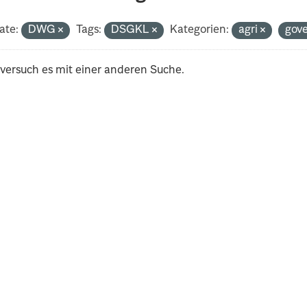
ate:
DWG
Tags:
DSGKL
Kategorien:
agri
gov
 versuch es mit einer anderen Suche.