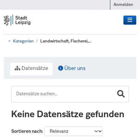
Zum Hauptinhalt wechseln
Anmelden
Kategorien
Landwirtschaft, Fischerei,...
Datensätze
Über uns
Keine Datensätze gefunden
Sortieren nach