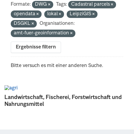
Formate:
DWG
Tags:
Cadastral parcels
opendata
lokal
LeipziGIS
DSGKL
Organisationen:
amt-fuer-geoinformation
Ergebnisse filtern
Bitte versuch es mit einer anderen Suche.
Landwirtschaft, Fischerei, Forstwirtschaft und
Nahrungsmittel