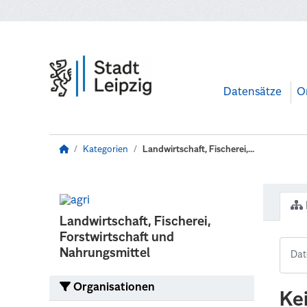
Zum Hauptinhalt wechseln
Datensätze
O
Kategorien
Landwirtschaft, Fischerei,...
Landwirtschaft, Fischerei,
Forstwirtschaft und
Nahrungsmittel
Organisationen
Ke