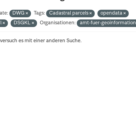
ate:
DWG
Tags:
Cadastral parcels
opendata
al
DSGKL
Organisationen:
amt-fuer-geoinformatio
 versuch es mit einer anderen Suche.