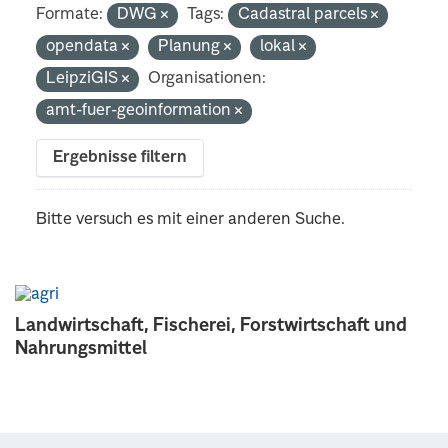
Formate:
DWG
Tags:
Cadastral parcels
opendata
Planung
lokal
LeipziGIS
Organisationen:
amt-fuer-geoinformation
Ergebnisse filtern
Bitte versuch es mit einer anderen Suche.
Landwirtschaft, Fischerei, Forstwirtschaft und
Nahrungsmittel