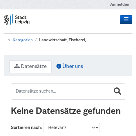
Zum Hauptinhalt wechseln
Anmelden
Kategorien
Landwirtschaft, Fischerei,...
Datensätze
Über uns
Keine Datensätze gefunden
Sortieren nach