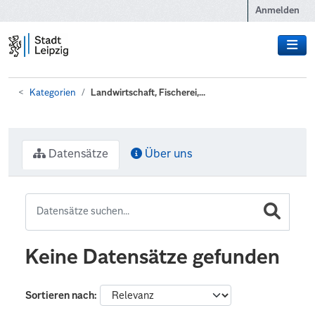
Zum Hauptinhalt wechseln
Anmelden
Kategorien
Landwirtschaft, Fischerei,...
Datensätze
Über uns
Keine Datensätze gefunden
Sortieren nach