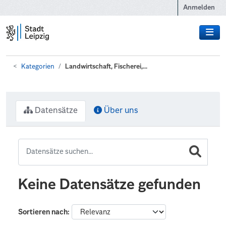
Zum Hauptinhalt wechseln
Anmelden
Kategorien
Landwirtschaft, Fischerei,...
Datensätze
Über uns
Keine Datensätze gefunden
Sortieren nach