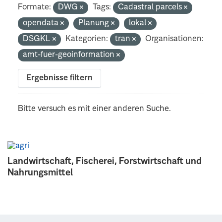
Formate:
DWG
Tags:
Cadastral parcels
opendata
Planung
lokal
DSGKL
Kategorien:
tran
Organisationen:
amt-fuer-geoinformation
Ergebnisse filtern
Bitte versuch es mit einer anderen Suche.
Landwirtschaft, Fischerei, Forstwirtschaft und
Nahrungsmittel