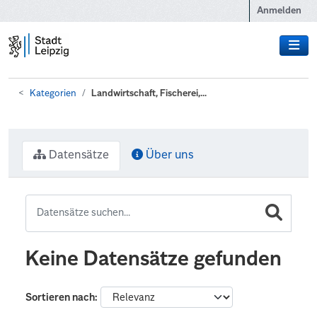
Zum Hauptinhalt wechseln
Anmelden
Kategorien
Landwirtschaft, Fischerei,...
Datensätze
Über uns
Keine Datensätze gefunden
Sortieren nach