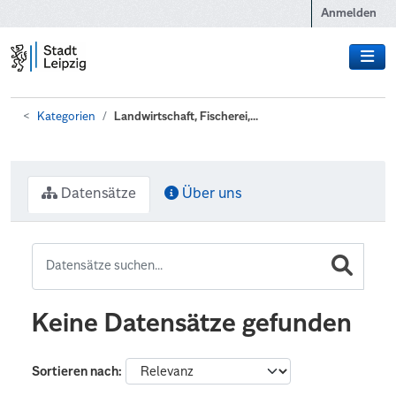
Zum Hauptinhalt wechseln
Anmelden
Kategorien
Landwirtschaft, Fischerei,...
Datensätze
Über uns
Keine Datensätze gefunden
Sortieren nach