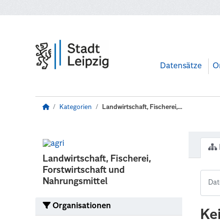
Zum Hauptinhalt wechseln
Datensätze
O
Kategorien
Landwirtschaft, Fischerei,...
Landwirtschaft, Fischerei,
Forstwirtschaft und
Nahrungsmittel
Organisationen
Ke