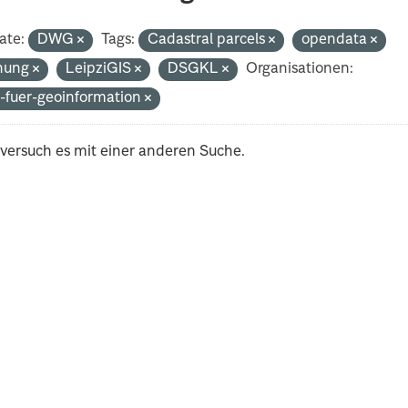
ate:
DWG
Tags:
Cadastral parcels
opendata
nung
LeipziGIS
DSGKL
Organisationen:
-fuer-geoinformation
 versuch es mit einer anderen Suche.