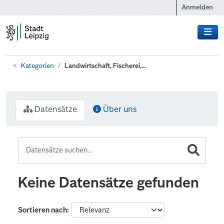
Zum Hauptinhalt wechseln
Anmelden
Kategorien
Landwirtschaft, Fischerei,...
Datensätze
Über uns
Keine Datensätze gefunden
Sortieren nach