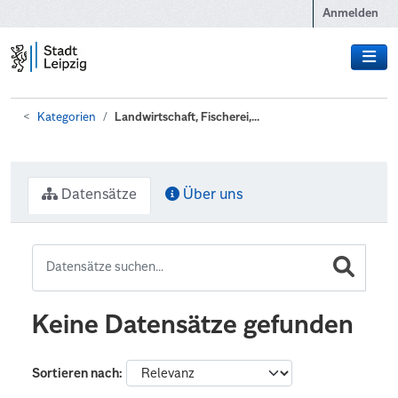
Zum Hauptinhalt wechseln
Anmelden
Kategorien
Landwirtschaft, Fischerei,...
Datensätze
Über uns
Keine Datensätze gefunden
Sortieren nach