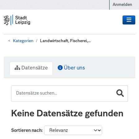
Zum Hauptinhalt wechseln
Anmelden
Kategorien
Landwirtschaft, Fischerei,...
Datensätze
Über uns
Keine Datensätze gefunden
Sortieren nach