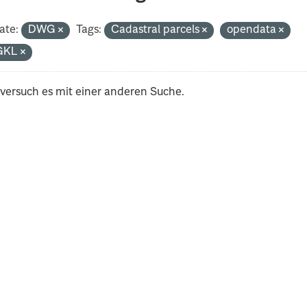
ate:
DWG
Tags:
Cadastral parcels
opendata
GKL
 versuch es mit einer anderen Suche.