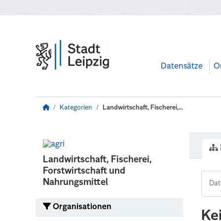
Zum Hauptinhalt wechseln
Datensätze
O
Kategorien
Landwirtschaft, Fischerei,...
Landwirtschaft, Fischerei,
Forstwirtschaft und
Nahrungsmittel
Organisationen
Ke