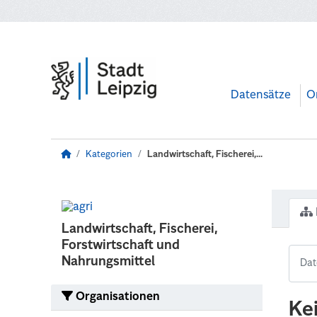
Zum Hauptinhalt wechseln
Datensätze
O
Kategorien
Landwirtschaft, Fischerei,...
Landwirtschaft, Fischerei,
Forstwirtschaft und
Nahrungsmittel
Organisationen
Ke