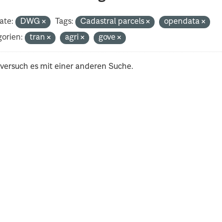
ate:
DWG
Tags:
Cadastral parcels
opendata
orien:
tran
agri
gove
 versuch es mit einer anderen Suche.