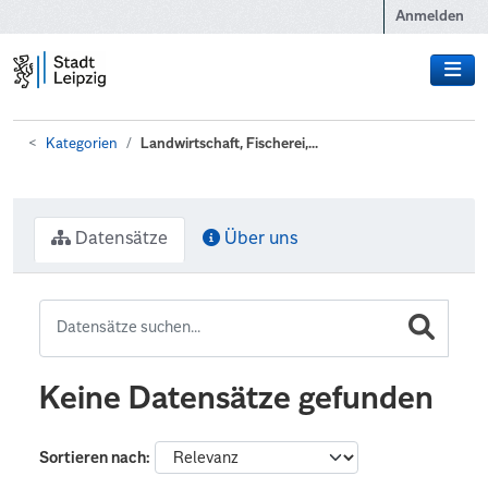
Zum Hauptinhalt wechseln
Anmelden
Kategorien
Landwirtschaft, Fischerei,...
Datensätze
Über uns
Keine Datensätze gefunden
Sortieren nach