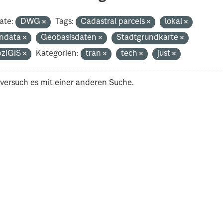
ate:
DWG
Tags:
Cadastral parcels
lokal
ndata
Geobasisdaten
Stadtgrundkarte
pziGIS
Kategorien:
tran
tech
just
 versuch es mit einer anderen Suche.