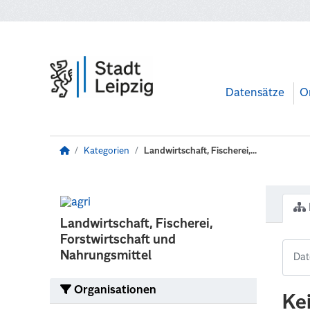
Zum Hauptinhalt wechseln
Datensätze
O
Kategorien
Landwirtschaft, Fischerei,...
Landwirtschaft, Fischerei,
Forstwirtschaft und
Nahrungsmittel
Organisationen
Ke