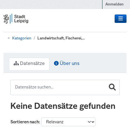
Zum Hauptinhalt wechseln
Anmelden
Kategorien
Landwirtschaft, Fischerei,...
Datensätze
Über uns
Keine Datensätze gefunden
Sortieren nach