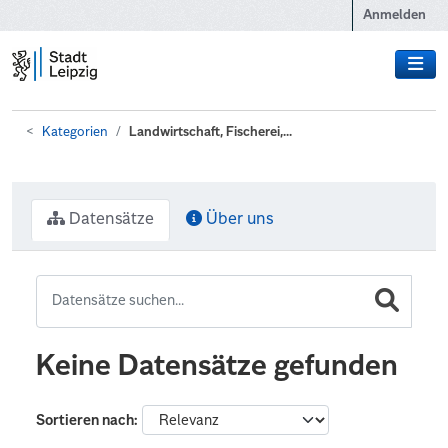
Zum Hauptinhalt wechseln
Anmelden
Kategorien
Landwirtschaft, Fischerei,...
Datensätze
Über uns
Keine Datensätze gefunden
Sortieren nach