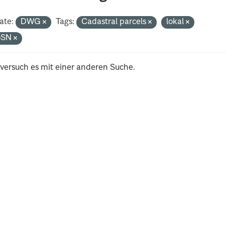
ate:
DWG
Tags:
Cadastral parcels
lokal
oSN
 versuch es mit einer anderen Suche.