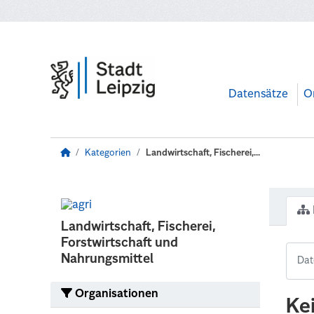
Zum Hauptinhalt wechseln
Datensätze
O
Kategorien
Landwirtschaft, Fischerei,...
Landwirtschaft, Fischerei,
Forstwirtschaft und
Nahrungsmittel
Organisationen
Ke