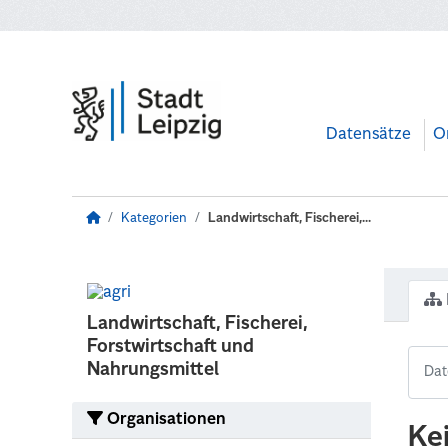
Zum Hauptinhalt wechseln
Datensätze
O
Kategorien
Landwirtschaft, Fischerei,...
Landwirtschaft, Fischerei,
Forstwirtschaft und
Nahrungsmittel
Organisationen
Ke