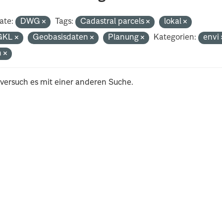
ate:
DWG
Tags:
Cadastral parcels
lokal
GKL
Geobasisdaten
Planung
Kategorien:
envi
h
 versuch es mit einer anderen Suche.