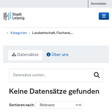
Zum Hauptinhalt wechseln
Anmelden
Kategorien
Landwirtschaft, Fischerei,...
Datensätze
Über uns
Keine Datensätze gefunden
Sortieren nach